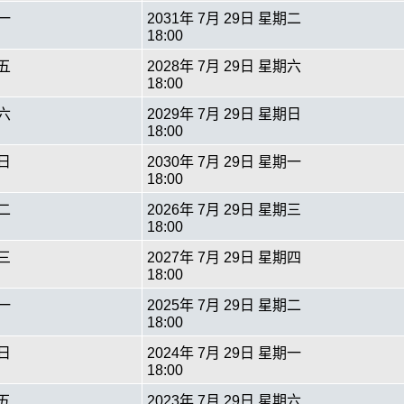
期一
2031年 7月 29日 星期二
18:00
期五
2028年 7月 29日 星期六
18:00
期六
2029年 7月 29日 星期日
18:00
期日
2030年 7月 29日 星期一
18:00
期二
2026年 7月 29日 星期三
18:00
期三
2027年 7月 29日 星期四
18:00
期一
2025年 7月 29日 星期二
18:00
期日
2024年 7月 29日 星期一
18:00
期五
2023年 7月 29日 星期六